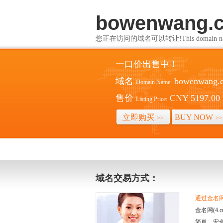
bowenwang.
您正在访问的域名可以转让!This domain name i
一口价出售中！
域名
bowenwang.
Domain Name:
售价
CNY 5197.00
Listing Price:
立即购买
BUY NOW
>>
>>
域名交易方式：
通过金名网(
金名网(4
简单、安