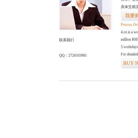
具体交易
我要
Process Ov
4.cn is a w
million RMB
联系我们
5 workdays
For detaile
QQ：2726103981
BUY 