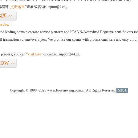
流程可
“点击这里”
查看或咨询support@4.cn。
购买
>>
erview:
orld leading domain escrow service platform and ICANN-Accredited Registrar, with 6 years ri
 transaction volume every year. We promise our clients with professional, safe and easy third-
.
d process, you can
“visit here”
or contact support@4.cn.
NOW
>>
Copyright © 1998 -2025 www.bowenwang.com.cn All Rights Reserved
51La